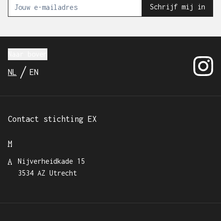
Schrijf mij in
Naar boven
@EXutre
/
NL
EN
Huidige taal:
English
Nederlands
Contact stichting EX
M
A
Nijverheidkade 15
3534 AZ Utrecht