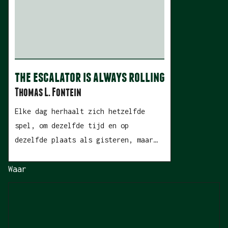
the escalator is always rolling
Thomas L. Fontein
Elke dag herhaalt zich hetzelfde
spel, om dezelfde tijd en op
dezelfde plaats als gisteren, maar
met andere spelers. Je lichaam wordt
opgenomen in de stroom van het
waar
spitsuur, terwijl je hoofd
losgekoppeld raakt. Wanneer de trein
het station verlaat, neem je plaats
tussen de talloze afwezige blikken.