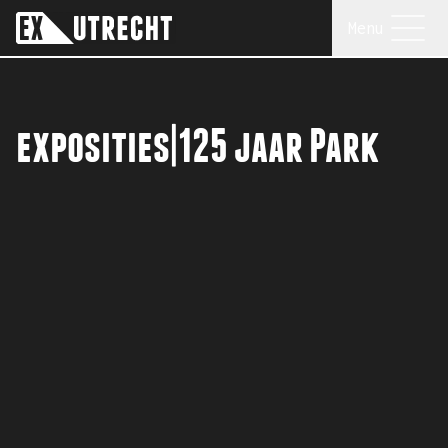
aar inhoud
Menu
ga naar hoofdpagina
EXutrecht
tonen 
exposities
|
125 jaar Park