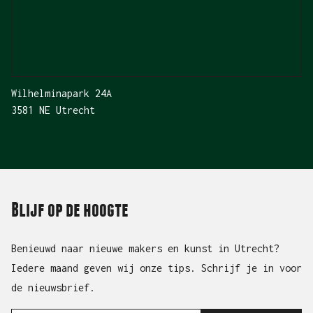
‘the escalator is always rolling’ is
een verkenning van de mentale
gevoelloosheid als gevolg van
herhaling, voorspelbaarheid en de
Wilhelminapark 24A
sleur van het onderweg zijn naar
3581 NE Utrecht
iets wat geen voldoening geeft.
Blijf op de hoogte
Benieuwd naar nieuwe makers en kunst in Utrecht?
Iedere maand geven wij onze tips. Schrijf je in voor
de nieuwsbrief.
*
Jouw e-mailadres