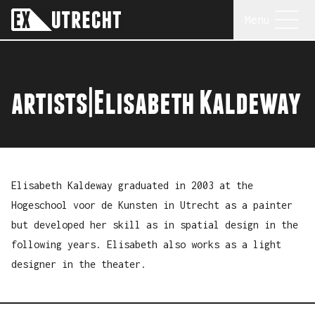
 to content
Menu
Go to homepage
EX Utrecht
toggle
artists
|
Elisabeth Kaldeway
Elisabeth Kaldeway graduated in 2003 at the
Hogeschool voor de Kunsten in Utrecht as a painter
but developed her skill as in spatial design in the
following years. Elisabeth also works as a light
designer in the theater.