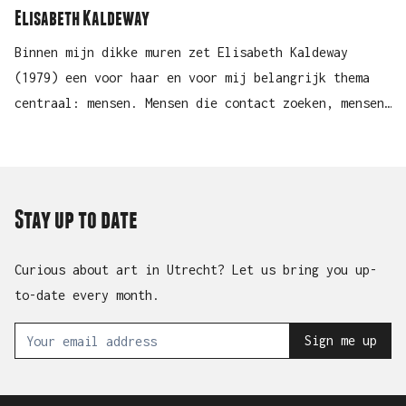
Elisabeth Kaldeway
Binnen mijn dikke muren zet Elisabeth Kaldeway
(1979) een voor haar en voor mij belangrijk thema
centraal: mensen. Mensen die contact zoeken, mensen
die geven, mensen die nemen nemen, voeden, voelen en
bloeden. Mensen die alleen zijn, mensen die zich
vervelen, mensen die bang zijn, slapen, dromen,
spelen, lopen, vechten, leunen, liefhebben, zoeken,
Stay up to date
zoenen, plagen, zwijgen. Dit doet zij door
verschillende materialen en technieken te gebruiken
Curious about art in Utrecht? Let us bring you up-
en door te experimenteren en te combineren van
to-date every month.
verschillende media: “Wat me daarbij steeds voor
*
Your email address
ogen staat is om wel één geheel, één beeld te
Sign me up
creëren”.