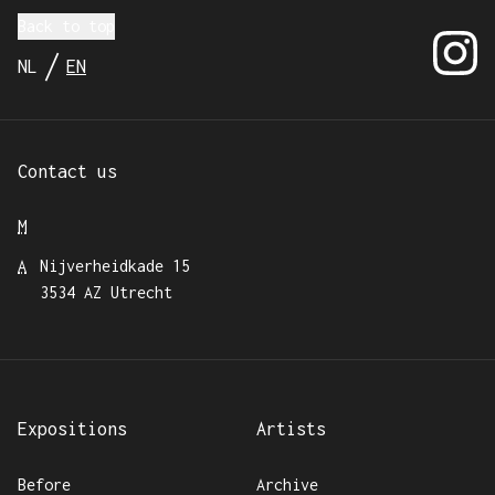
Back to top
@EXboot
/
NL
EN
Nederlands
Current language:
English
Contact us
M
A
Nijverheidkade 15
3534 AZ Utrecht
Expositions
Artists
Before
Archive